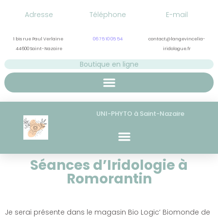
Adresse
Téléphone
E-mail
1 bis rue Paul Verlaine
06 75 10 05 54
contact@langevincelia-
44600 Saint-Nazaire
iridologue.fr
Boutique en ligne
UNI-PHYTO à Saint-Nazaire
Séances d’Iridologie à
Romorantin
Je serai présente dans le magasin Bio Logic’ Biomonde de